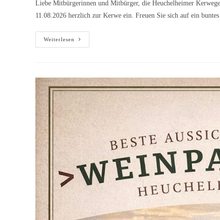
Liebe Mitbürgerinnen und Mitbürger, die Heuchelheimer Kerwe
11.08.2026 herzlich zur Kerwe ein. Freuen Sie sich auf ein bun
Einladung
Weiterlesen
zur
Kerwe
im
Ortsteil
Heuchelheim