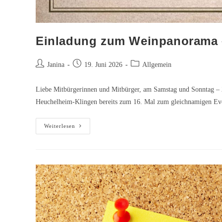
Einladung zum Weinpanorama –
Beitrags-
Beitrag
Beitrags-
Janina
19. Juni 2026
Allgemein
Autor:
veröffentlicht:
Kategorie:
Liebe Mitbürgerinnen und Mitbürger, am Samstag und Sonntag – 2
Heuchelheim-Klingen bereits zum 16. Mal zum gleichnamigen Eve
Einladung
Weiterlesen
zum
Weinpanorama
–
Beste
Aussicht
für
Genießer