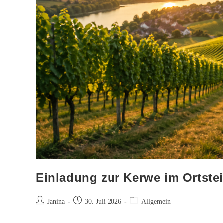
Einladung zur Kerwe im Ortste
Beitrags-
Beitrag
Beitrags-
Janina
30. Juli 2026
Allgemein
Autor:
veröffentlicht:
Kategorie: