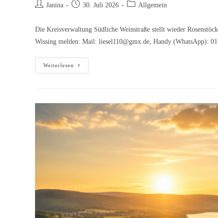
Beitrags-
Beitrag
Beitrags-
Janina
30. Juli 2026
Allgemein
Autor:
veröffentlicht:
Kategorie:
Die Kreisverwaltung Südliche Weinstraße stellt wieder Rosenstöck
Wissing melden: Mail: liesel110@gmx.de, Handy (WhatsApp): 0
Rosenaktion
Weiterlesen
der
Kreisverwaltung