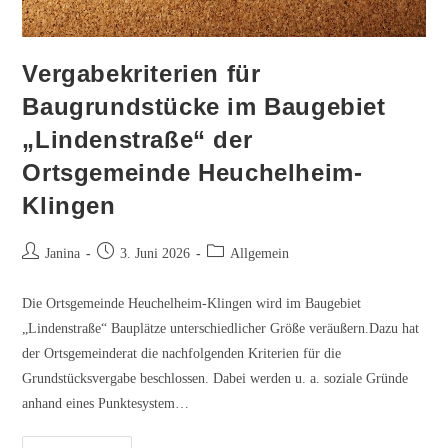
Vergabekriterien für
Baugrundstücke im Baugebiet
„Lindenstraße“ der
Ortsgemeinde Heuchelheim-
Klingen
Beitrags-
Beitrag
Beitrags-
Janina
3. Juni 2026
Allgemein
Autor:
veröffentlicht:
Kategorie:
Die Ortsgemeinde Heuchelheim-Klingen wird im Baugebiet
„Lindenstraße“ Bauplätze unterschiedlicher Größe veräußern.Dazu hat
der Ortsgemeinderat die nachfolgenden Kriterien für die
Grundstücksvergabe beschlossen. Dabei werden u. a. soziale Gründe
anhand eines Punktesystem…
Vergabekriterien