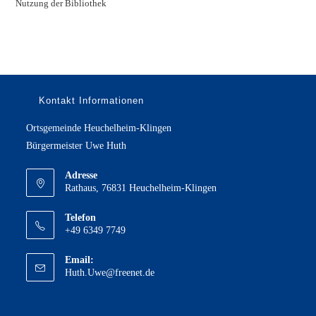
Nutzung der Bibliothek
Kontakt Informationen
Ortsgemeinde Heuchelheim-Klingen
Bürgermeister Uwe Huth
Adresse
Rathaus, 76831 Heuchelheim-Klingen
Telefon
+49 6349 7749
Email:
Opens
Huth.Uwe@freenet.de
in
your
application