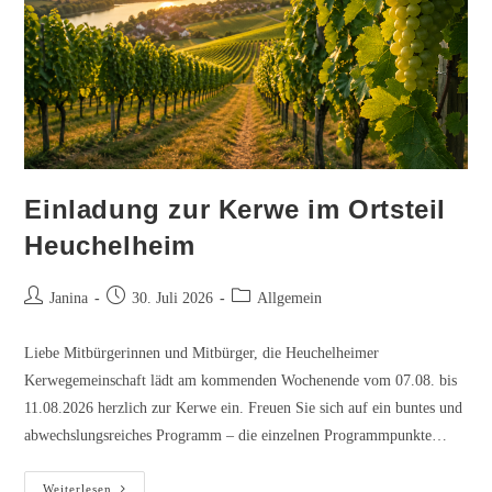
Einladung zur Kerwe im Ortsteil
Heuchelheim
Beitrags-
Beitrag
Beitrags-
Janina
30. Juli 2026
Allgemein
Autor:
veröffentlicht:
Kategorie:
Liebe Mitbürgerinnen und Mitbürger, die Heuchelheimer
Kerwegemeinschaft lädt am kommenden Wochenende vom 07.08. bis
11.08.2026 herzlich zur Kerwe ein. Freuen Sie sich auf ein buntes und
abwechslungsreiches Programm – die einzelnen Programmpunkte…
Einladung
Weiterlesen