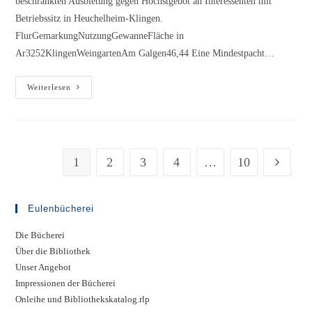
beschränkten Ausbietung gegen Höchstgebot an Interessenten mit
Betriebssitz in Heuchelheim-Klingen.
FlurGemarkungNutzungGewanneFläche in
Ar3252KlingenWeingartenAm Galgen46,44 Eine Mindestpacht…
Verpachtung
Weiterlesen
eines
Weinberges
1
2
3
4
…
10
Gehe zur
Eulenbücherei
Die Bücherei
Über die Bibliothek
Unser Angebot
Impressionen der Bücherei
Onleihe und Bibliothekskatalog.rlp