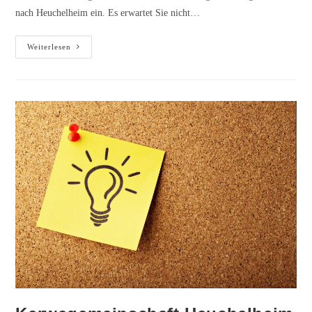
nach Heuchelheim ein. Es erwartet Sie nicht…
Einladung
Weiterlesen
zum
Weinpanorama
–
Beste
Aussicht
für
Genießer