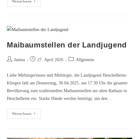
Weiterlesen
für
Baugrundstücke
im
Baugebiet
„Lindenstraße“
Maibaumstellen der Landjugend
der
Ortsgemeinde
Beitrags-
Beitrag
Beitrags-
Janina
27. April 2026
Allgemein
Heuchelheim-
Autor:
veröffentlicht:
Kategorie:
Klingen
Liebe Mitbürgerinnen und Mitbürger, die Landjugend Heuchelheim-
Klingen lädt am Donnerstag, 30.04.2025, um 17:30 Uhr die gesamte
Bevölkerung zum traditionellen Maibaumstellen am alten Rathaus in
Heuchelheim ein. Starke Hände werden benötigt, um den…
Maibaumstellen
Weiterlesen
der
Landjugend