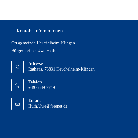
Kontakt Informationen
Ortsgemeinde Heuchelheim-Klingen
Bürgermeister Uwe Huth
Adresse
Rathaus, 76831 Heuchelheim-Klingen
Telefon
+49 6349 7749
Email:
Opens
Huth.Uwe@freenet.de
in
your
application