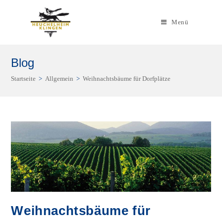
Zum
Inhalt
Menü
springen
Blog
Startseite
>
Allgemein
>
Weihnachtsbäume für Dorfplätze
Weihnachtsbäume für