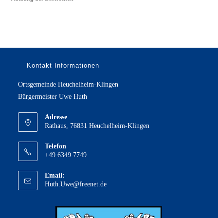
Kontakt Informationen
Ortsgemeinde Heuchelheim-Klingen
Bürgermeister Uwe Huth
Adresse
Rathaus, 76831 Heuchelheim-Klingen
Telefon
+49 6349 7749
Email:
Opens
Huth.Uwe@freenet.de
in
your
application