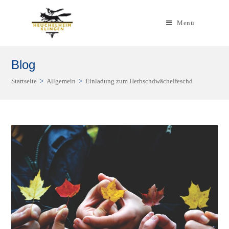
Zum
Inhalt
Menü
springen
Blog
Startseite
>
Allgemein
>
Einladung zum Herbschdwächelfeschd