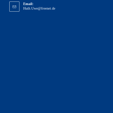
Email:
Opens
Huth.Uwe@freenet.de
in
your
application