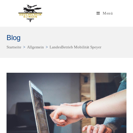
Zum
Inhalt
Menü
springen
Blog
Startseite
>
Allgemein
>
LandesBetrieb Mobilität Speyer