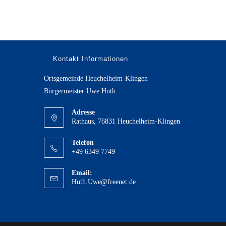
Kontakt Informationen
Ortsgemeinde Heuchelheim-Klingen
Bürgermeister Uwe Huth
Adresse
Rathaus, 76831 Heuchelheim-Klingen
Telefon
+49 6349 7749
Email:
Opens
Huth.Uwe@freenet.de
in
your
application