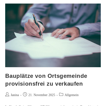
auf
geistreicher
Winterwanderung
Bauplätze von Ortsgemeinde
provisionsfrei zu verkaufen
Beitrags-
Beitrag
Beitrags-
Janina
21. November 2025
Allgemein
Autor:
veröffentlicht:
Kategorie: