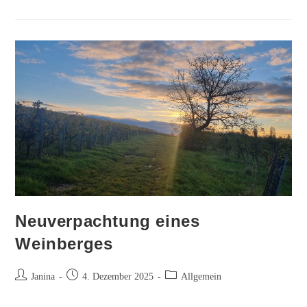
zur
Veranlagung
der
Zusatzgebühren
von
Weinbau-
und
Weinhandelsbetrieben
Neuverpachtung eines
Weinberges
Beitrags-
Beitrag
Beitrags-
Janina
4. Dezember 2025
Allgemein
Autor:
veröffentlicht:
Kategorie: