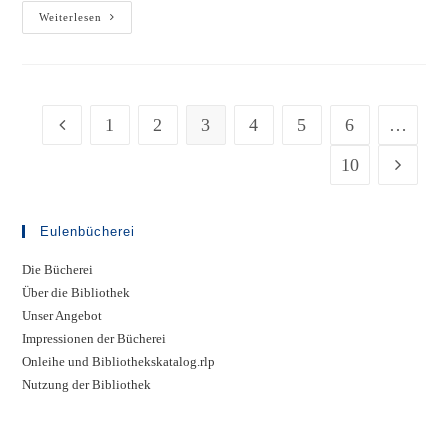
Baugebiet
Weiterlesen
„Lindenstraße“
–
mit
Grundstückspreisen
1
2
3
4
5
6
…
Gehe zur vorherigen Seite
und
Bewerbungsbogen
10
Gehe zur
Eulenbücherei
Die Bücherei
Über die Bibliothek
Unser Angebot
Impressionen der Bücherei
Onleihe und Bibliothekskatalog.rlp
Nutzung der Bibliothek