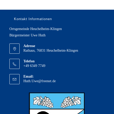
Kontakt Informationen
Ortsgemeinde Heuchelheim-Klingen
Bürgermeister Uwe Huth
Adresse
Rathaus, 76831 Heuchelheim-Klingen
Telefon
+49 6349 7749
Email:
Opens
Huth.Uwe@freenet.de
in
your
application