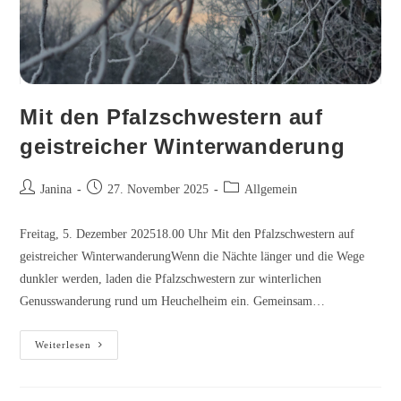
Mit den Pfalzschwestern auf
geistreicher Winterwanderung
Beitrags-
Beitrag
Beitrags-
Janina
27. November 2025
Allgemein
Autor:
veröffentlicht:
Kategorie:
Freitag, 5. Dezember 202518.00 Uhr Mit den Pfalzschwestern auf
geistreicher WinterwanderungWenn die Nächte länger und die Wege
dunkler werden, laden die Pfalzschwestern zur winterlichen
Genusswanderung rund um Heuchelheim ein. Gemeinsam…
Mit
Weiterlesen
den
Pfalzschwestern