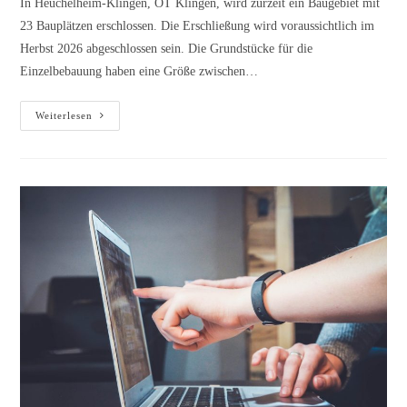
In Heuchelheim-Klingen, OT Klingen, wird zurzeit ein Baugebiet mit
23 Bauplätzen erschlossen. Die Erschließung wird voraussichtlich im
Herbst 2026 abgeschlossen sein. Die Grundstücke für die
Einzelbebauung haben eine Größe zwischen…
Bauplätze
Weiterlesen
von
Ortsgemeinde
provisionsfrei
zu
verkaufen