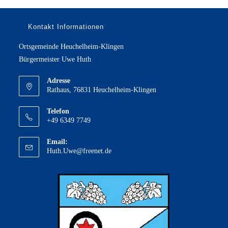
Kontakt Informationen
Ortsgemeinde Heuchelheim-Klingen
Bürgermeister Uwe Huth
Adresse
Rathaus, 76831 Heuchelheim-Klingen
Telefon
+49 6349 7749
Email:
Opens
Huth.Uwe@freenet.de
in
your
application