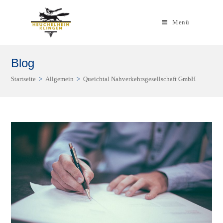
Zum
Inhalt
Menü
springen
Blog
Startseite
>
Allgemein
>
Queichtal Nahverkehrsgesellschaft GmbH