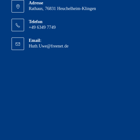
Adresse
Rathaus, 76831 Heuchelheim-Klingen
Telefon
+49 6349 7749
Email:
Opens
Huth.Uwe@freenet.de
in
your
application