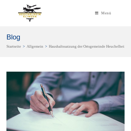
Zum
Inhalt
Menü
springen
Blog
Startseite
>
Allgemein
>
Haushaltssatzung der Ortsgemeinde Heuchelheim-Kl