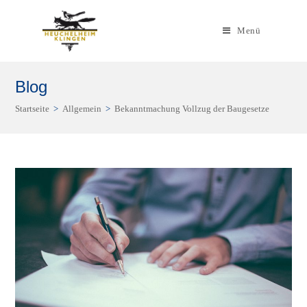
Zum
Inhalt
Menü
springen
Blog
Startseite
>
Allgemein
>
Bekanntmachung Vollzug der Baugesetze