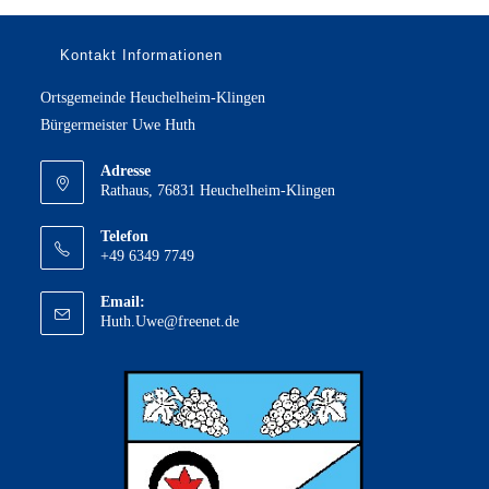
Kontakt Informationen
Ortsgemeinde Heuchelheim-Klingen
Bürgermeister Uwe Huth
Adresse
Rathaus, 76831 Heuchelheim-Klingen
Telefon
+49 6349 7749
Email:
Opens
Huth.Uwe@freenet.de
in
your
application